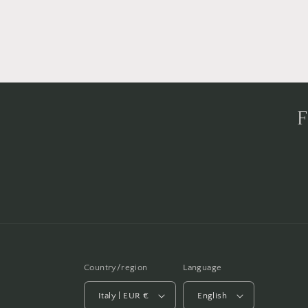
F
Country/region
Language
Italy | EUR €
English