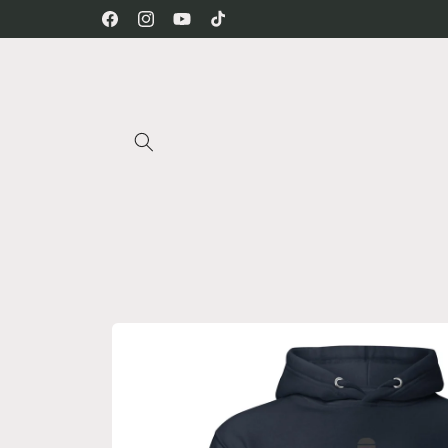
Skip to
Facebook
Instagram
YouTube
TikTok
content
Skip to
product
information