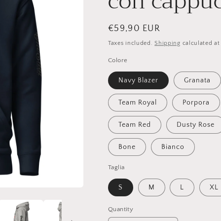
con cappuc
Regular
€59,90 EUR
price
Taxes included.
Shipping
calculated at
Colore
Navy Blazer
Granata
Team Royal
Porpora
Team Red
Dusty Rose
Bone
Bianco
Taglia
S
M
L
XL
Quantity