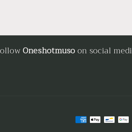
ollow
Oneshotmuso
on social med
Payment
methods