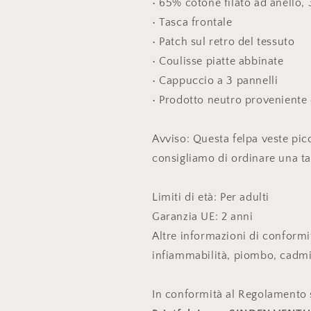
• 65% cotone filato ad anello,
• Tasca frontale
• Patch sul retro del tessuto
• Coulisse piatte abbinate
• Cappuccio a 3 pannelli
• Prodotto neutro proveniente 
Avviso: Questa felpa veste picco
consigliamo di ordinare una tag
Limiti di età: Per adulti
Garanzia UE: 2 anni
Altre informazioni di conformità:
infiammabilità, piombo, cadmio,
In conformità al Regolamento s