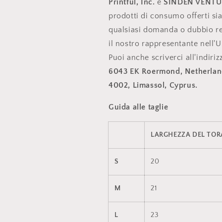
Printful, Inc.
e
SINDEN VENTU
prodotti di consumo offerti si
qualsiasi domanda o dubbio rel
il nostro rappresentante nell'U
Puoi anche scriverci all'indiri
6043 EK Roermond, Netherlan
4002, Limassol, Cyprus.
Guida alle taglie
LARGHEZZA DEL TORAC
S
20
M
21
L
23