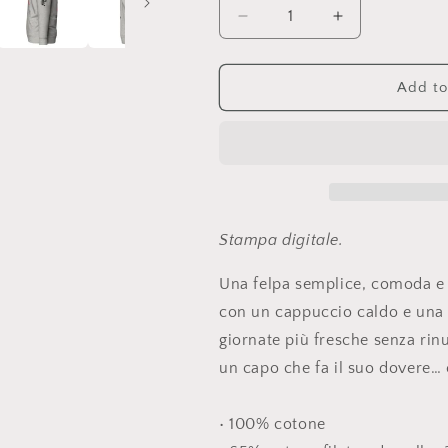
Decrease
Increase
quantity
quantity
for
for
Felpa
Felpa
Add to
stampa
stampa
LEVEL
LEVEL
UP
UP
con
con
cappuccio
cappuccio
Stampa digitale.
Una felpa semplice, comoda e p
con un cappuccio caldo e una ta
giornate più fresche senza rinu
un capo che fa il suo dovere… 
• 100% cotone