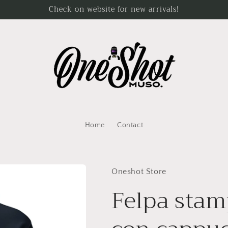
Check on website for new arrivals!
Home
Contact
Oneshot Store
Felpa sta