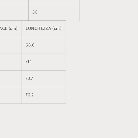
30
ACE (cm)
LUNGHEZZA (cm)
68,6
71.1
73.7
76.2