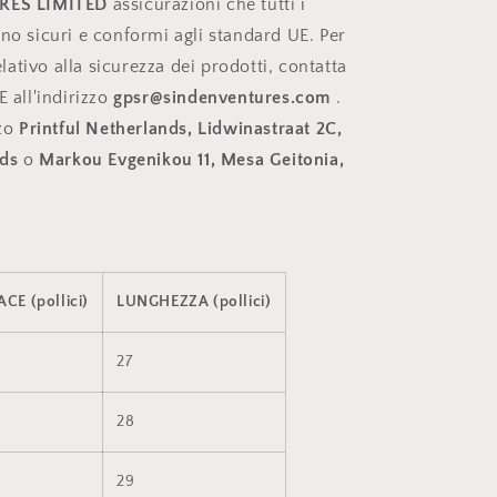
RES LIMITED
assicurazioni che tutti i
ano sicuri e conformi agli standard UE. Per
ativo alla sicurezza dei prodotti, contatta
E all'indirizzo
gpsr@sindenventures.com
.
zzo
Printful Netherlands, Lidwinastraat 2C,
ds
o
Markou Evgenikou 11, Mesa Geitonia,
E (pollici)
LUNGHEZZA (pollici)
27
28
29